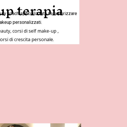
up terapia
uty coach specializzata nel valorizzare
akeup personalizzati.
uty, corsi di self make-up ,
rsi di crescita personale.