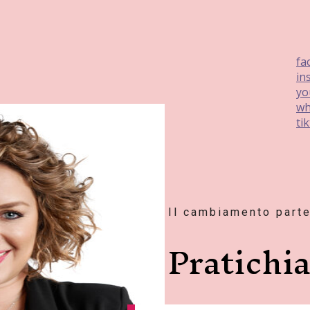
fa
in
yo
wh
ti
Il cambiamento parte
Pratichi