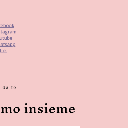
cebook
stagram
utube
atsapp
ktok
 da te
amo insieme