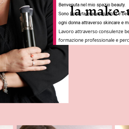
la make-
Benvenuta nel mio spazio beauty.
Sono Roberta, make-up artist e bea
ogni donna attraverso skincare e m
Lavoro attraverso consulenze bea
formazione professionale e perco